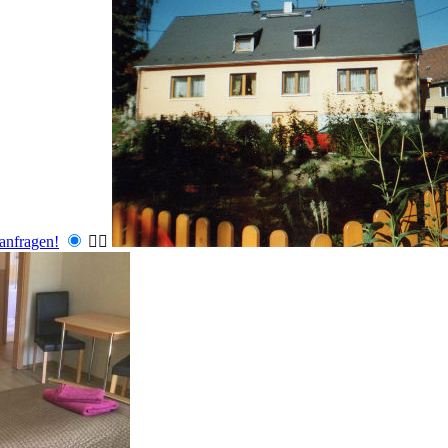
 anfragen!

