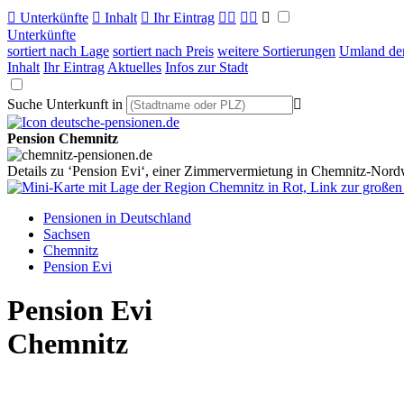

Unterkünfte

Inhalt

Ihr Eintrag



Unterkünfte
sortiert nach Lage
sortiert nach Preis
weitere Sortierungen
Umland der
Inhalt
Ihr Eintrag
Aktuelles
Infos zur Stadt
Suche Unterkunft in

Pension Chemnitz
Details zu ‘Pension Evi‘, einer Zimmervermietung in Chemnitz-Nor
Pensionen in Deutschland
Sachsen
Chemnitz
Pension Evi
Pension Evi
Chemnitz