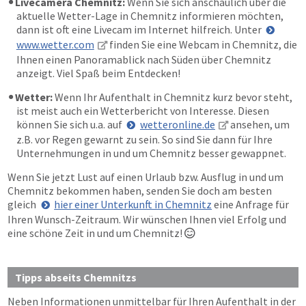
Livecamera Chemnitz:
Wenn Sie sich anschaulich über die
aktuelle Wetter-Lage in Chemnitz informieren möchten,
dann ist oft eine Livecam im Internet hilfreich. Unter
www.wetter.com
finden Sie eine Webcam in Chemnitz, die
Ihnen einen Panoramablick nach Süden über Chemnitz
anzeigt. Viel Spaß beim Entdecken!
Wetter:
Wenn Ihr Aufenthalt in Chemnitz kurz bevor steht,
ist meist auch ein Wetterbericht von Interesse. Diesen
können Sie sich u.a. auf
wetteronline.de
ansehen, um
z.B. vor Regen gewarnt zu sein. So sind Sie dann für Ihre
Unternehmungen in und um Chemnitz besser gewappnet.
Wenn Sie jetzt Lust auf einen Urlaub bzw. Ausflug in und um
Chemnitz bekommen haben, senden Sie doch am besten
gleich
hier einer Unterkunft in Chemnitz
eine Anfrage für
Ihren Wunsch-Zeitraum. Wir wünschen Ihnen viel Erfolg und
eine schöne Zeit in und um Chemnitz!

Tipps abseits Chemnitzs
Neben Informationen unmittelbar für Ihren Aufenthalt in der