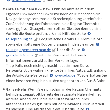
Anreise mit dem Pkw bzw. Lkw:
Bei Anreise mit dem
eigenen Pkw oder per Lkw verwenden viele Menschen ein
Navigationssystem, was die Streckenplanung vereinfacht.
Zur Abschätzung der Fahrtdauer in die Region Chemnitz
sowie ggf. von Staugefahren sollten Sie aber dennoch im
Vorfeld die Route prüfen, z.B. mit Hilfe der Seite
reiseplanung.de
. Geografische Details zu Ihrem Zielort
sowie ebenfalls eine Routenplanung finden Sie unter
routing.openstreetmap.de
. Über die Seite
google.de/maps
erhalten Sie zusätzlich auch
Informationen zur aktuellen Verkehrslage.
Tipp: Falls noch nicht gemacht, bestimmen Sie vor
Reiseantritt die wahren km-Kosten Ihres Autos, z.B. anhand
der Autokosten-Seite auf
www.adac.de
. So erhalten Sie
einen besseren Vergleich zu den Angeboten von Bus & Bahn.
Nahverkehr:
Wenn Sie sich schon in der Region Chemnitz
befinden, genügt oft bereits der regionale Nahverkehr zur
Anreise. Aber auch für die Mobilität während Ihres
Aufenthalts ist es gut, sich mit dem lokalen ÖPNV vertraut
zu machen. Eine Anlaufstelle dafür ist die Seite