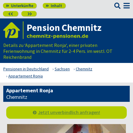

Unterkünfte
Inhalt




Pension Chemnitz
Details zu ‘Appartement Ronja‘, einer privaten
Ferienwohnung in Chemnitz für 2-4 Pers. im westl. OT
Reichenbrand
Pensionen in Deutschland
Sachsen
Chemnitz
Appartement Ronja
Appartement Ronja
Chemnitz
Jetzt unverbindlich anfragen!