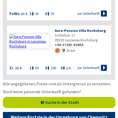

zur Unterkunft
ab €:
35
55
FeWo
1
2


Aura-Pension Villa Rochsburg
Schloßstr. 17
09328
Lunzenau-Rochsburg
+49-37383-83800
25 km
27


zur Unterkunft
ab €:
50
100
a.A.
Zi.
1
2
3



Alle angegebenen Preise sind als Untergrenze zu verstehen.
Noch keine passende Unterkunft gefunden?
Suche in der Stadt
Weitere Portale in der Umgebung von Chemnitz