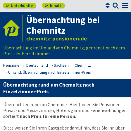


Unterkünfte
Inhalt


Übernachtung bei
Chemnitz
Übernachtung im Umland von Chemnitz, geordnet nach dem
Preis der Einzelzimmer
Pensionen in Deutschland
Sachsen
Chemnitz
Umland: Übernachtung nach Einzelzimmer-Preis
Übernachtung rund um Chemnitz nach
Einzelzimmer-Preis
Übernachten rund um Chemnitz. Hier finden Sie Pensionen,
Privat- und Messezimmer, Hotels garni und Ferienwohnungen
sortiert
nach Preis für eine Person
.
Bitte weisen Sie Ihren Gastgeber darauf hin, dass Sie ihn über