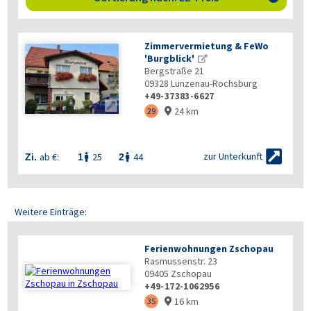
Zimmervermietung & FeWo
'Burgblick'
Bergstraße 21
09328
Lunzenau-Rochsburg
+49-37383-6627

24 km
29


zur Unterkunft
ab €:
25
44
Zi.
1
2


Weitere Einträge:
Ferienwohnungen Zschopau
Rasmussenstr. 23
09405
Zschopau
+49-172-1062956
16 km
35
